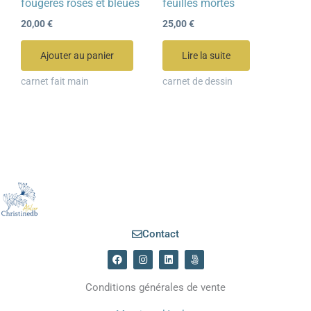
fougères roses et bleues
feuilles mortes
20,00
€
25,00
€
Ajouter au panier
Lire la suite
carnet fait main
carnet de dessin
Contact
F
I
L
5
a
n
i
0
c
s
n
0
e
t
k
p
Conditions générales de vente
b
a
e
x
o
g
d