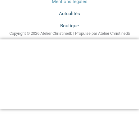
o
r
i
Mentions légales
k
a
n
m
Actualités
Boutique
Copyright © 2026 Atelier Christinedb | Propulsé par Atelier Christinedb